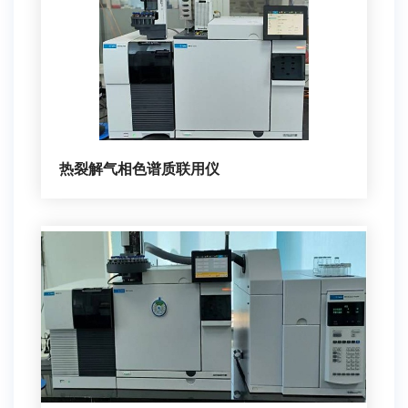
热裂解气相色谱质联用仪