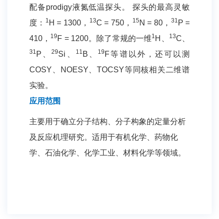
配备prodigy液氮低温探头。 探头的最高灵敏
1
13
15
31
度：
H = 1300，
C = 750，
N = 80，
P =
19
1
13
410，
F = 1200。除了常规的一维
H、
C、
31
29
11
19
P、
Si、
B、
F等谱以外，还可以测
COSY、NOESY、TOCSY等同核相关二维谱
实验。
应用范围
主要用于确立分子结构、分子构象的定量分析
及反应机理研究。适用于有机化学、药物化
学、石油化学、化学工业、材料化学等领域。