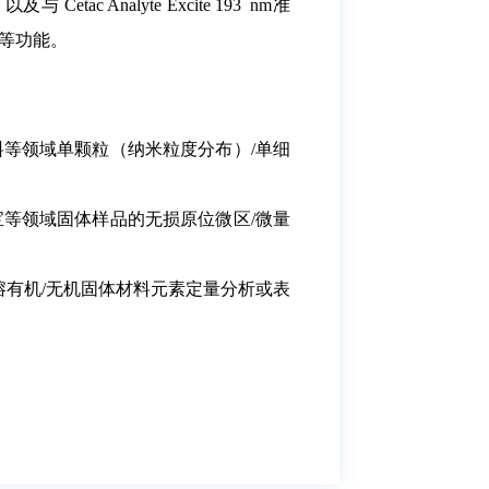
tac Analyte Excite 193 nm准
等功能。
料等领域单颗粒（纳米粒度分布）/单细
宝等领域固体样品的无损原位微区/微量
难熔有机/无机固体材料元素定量分析或表